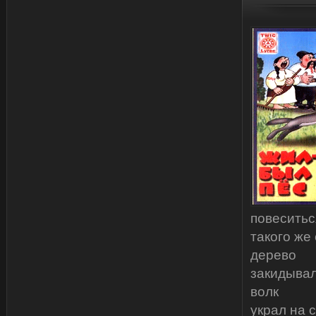
повеситьс
такого же
дерево
закидывал
волк
украл на с