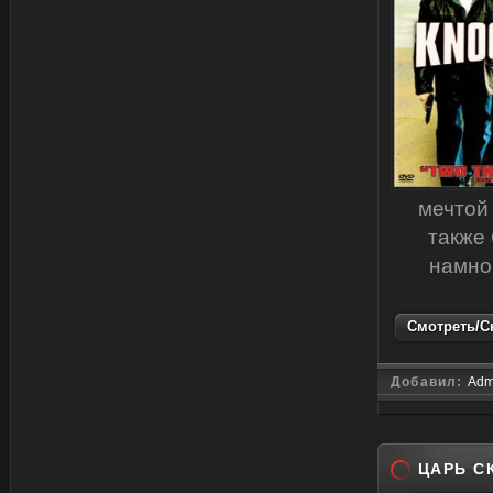
мечтой
также 
намно
Смотреть/Ск
Добавил:
Adm
ЦАРЬ С