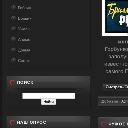
Гоблин
Боевик
Ужасы
Аниме
кон
Горбунко
Драма
заполу
Спорт
известно
самого Г
ПОИСК
Смотреть/Ск
Добавил:
Adm
НАШ ОПРОС
ЧУЖОЕ