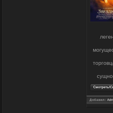
леге
могущес
торговц
сущнос
Смотреть/Ск
Добавил:
Adm