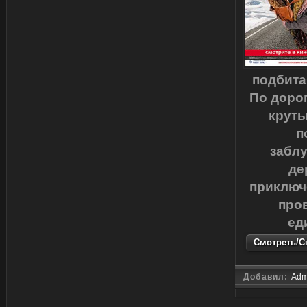
подбита
По доро
круты
п
заблу
де
приключе
пров
ед
Смотреть/Ск
Добавил:
Adm