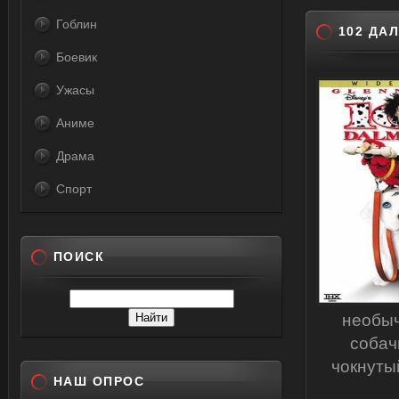
Гоблин
102 ДА
Боевик
Ужасы
Аниме
Драма
Спорт
ПОИСК
необыч
собач
чокнуты
НАШ ОПРОС