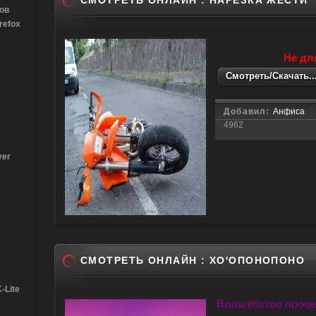
СМОТРЕТЬ ОНЛАЙН : НАРЕЗКА ЖЕСТИ
ов
refox
Не дл
Смотреть/Скачать..
Добавил:
Анфиса
4962
yer
СМОТРЕТЬ ОНЛАЙН : ХО'ОПОНОПОНО
-Lite
Волшебство проце