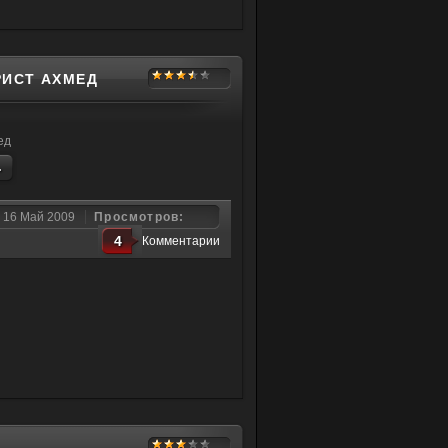
РИСТ АХМЕД
ед
.
16 Май 2009
Просмотров:
4
Комментарии