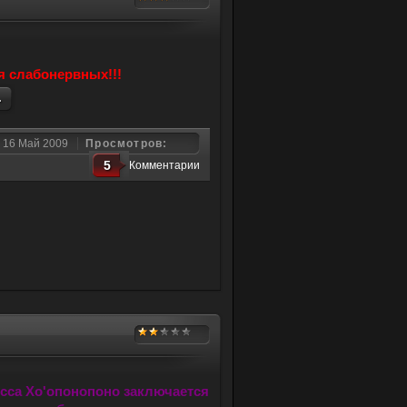
я слабонервных!!!
.
16 Май 2009
Просмотров:
5
Комментарии
сса Хо'опонопоно заключается