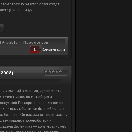
 затем отважно ринулся освобождать
вказскую пленницу»
.
4 Апр 2010
Просмотров:
1
Комментарии
2008).
приключений в Майами, Фрэнк Мартин
«перевозчика» на спокойную и
анцузской Ривьере. Но его планам не
когда к нему обратился бывший солдат
с Джонсон. Он рассказал, что по заказу
занимающейся переработкой и
охищена Валентина — дочь украинского