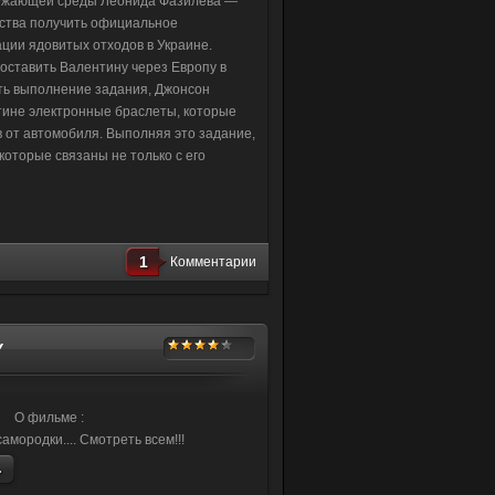
ружающей среды Леонида Фазилева —
ства получить официальное
ции ядовитых отходов в Украине.
оставить Валентину через Европу в
ть выполнение задания, Джонсон
тине электронные браслеты, которые
в от автомобиля. Выполняя это задание,
которые связаны не только с его
1
Комментарии
Y
О фильме :
амородки.... Смотреть всем!!!
.