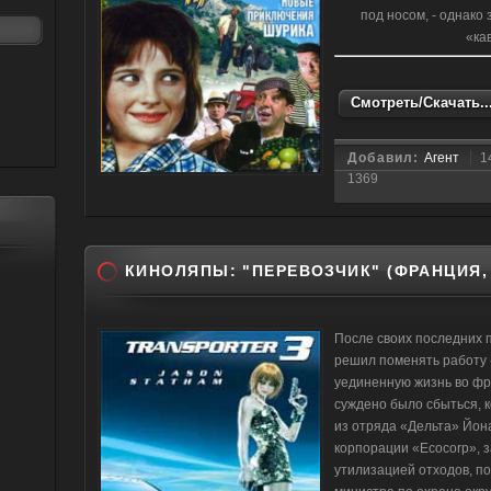
под носом, - однако
«ка
Смотреть/Скачать..
Добавил:
Агент
1
1369
КИНОЛЯПЫ: "ПЕРЕВОЗЧИК" (ФРАНЦИЯ, 
После своих последних 
решил поменять работу 
уединенную жизнь во фр
суждено было сбыться, 
из отряда «Дельта» Йона
корпорации «Ecocorp», 
утилизацией отходов, п