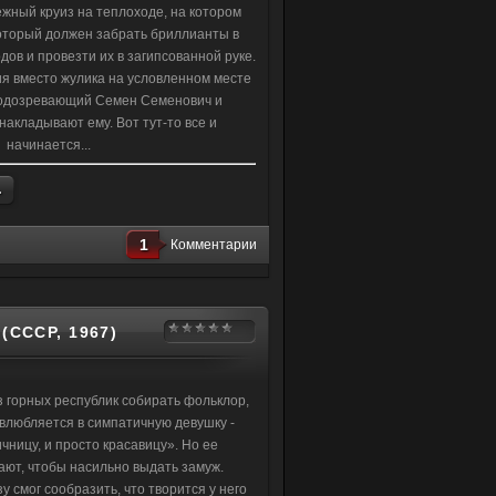
ежный круиз на теплоходе, на котором
оторый должен забрать бриллианты в
дов и провезти их в загипсованной руке.
я вместо жулика на условленном месте
подозревающий Семен Семенович и
накладывают ему. Вот тут-то все и
начинается...
.
1
Комментарии
СССР, 1967)
з горных республик собирать фольклор,
влюбляется в симпатичную девушку -
чницу, и просто красавицу». Но ее
ют, чтобы насильно выдать замуж.
 смог сообразить, что творится у него