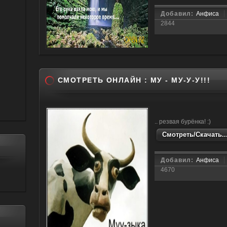
Добавил:
Анфиса
2844
СМОТРЕТЬ ОНЛАЙН : МУ - МУ-У-У!!!
.. резвая бурёнка! :)
Смотреть/Скачать..
Добавил:
Анфиса
4670