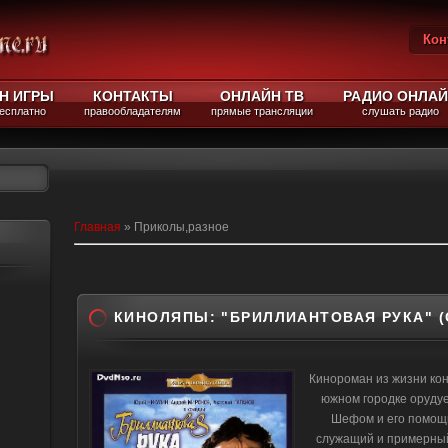
Кон
Вы
Н ИГРЫ
КОНТАКТЫ
ОНЛАЙН ТВ
РАДИО ОНЛА
бесплатно
правообладателям
прямые трансляции
слушать радио
Главная
»
Приколы,разное
КИНОЛЯПЫ: "БРИЛЛИАНТОВАЯ РУКА" (С
Кинороман из жизни кон
южном городке орудуе
Шефом и его помощ
служащий и примерны