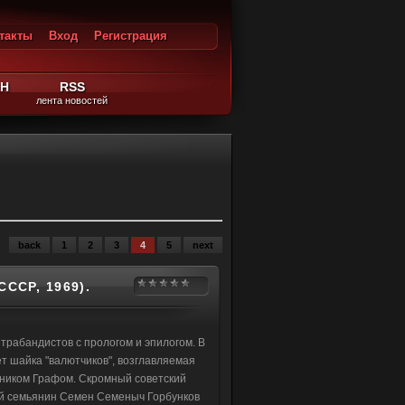
такты
Вход
Регистрация
ход
ЙН
RSS
лента новостей
back
1
2
3
4
5
next
ССР, 1969).
трабандистов с прологом и эпилогом. В
т шайка "валютчиков", возглавляемая
ником Графом. Скромный советский
й семьянин Семен Семеныч Горбунков