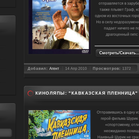
отправляется в заруб
также плывет Граф, к
одном из восточных горо
Но в силу недоразумени
падает ничего не 
драгоценный гипс 
Смотреть/Скачать..
Добавил:
Агент
14 Апр 2010
Просмотров:
1372
КИНОЛЯПЫ: "КАВКАЗСКАЯ ПЛЕННИЦА" (
Отправившись в одну и
герой фильма Шурик 
«спортсменку, отли
неожиданно похища
Наивный Шурик не сразу