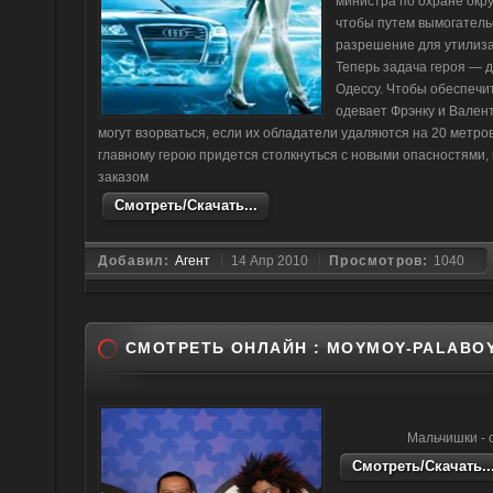
министра по охране ок
чтобы путем вымогатель
разрешение для утилиза
Теперь задача героя — д
Одессу. Чтобы обеспечи
одевает Фрэнку и Вален
могут взорваться, если их обладатели удаляются на 20 метро
главному герою придется столкнуться с новыми опасностями, 
заказом
Смотреть/Скачать...
Добавил:
Агент
14 Апр 2010
Просмотров:
1040
СМОТРЕТЬ ОНЛАЙН : MOYMOY-PALABO
Мальчишки - с
Смотреть/Скачать..