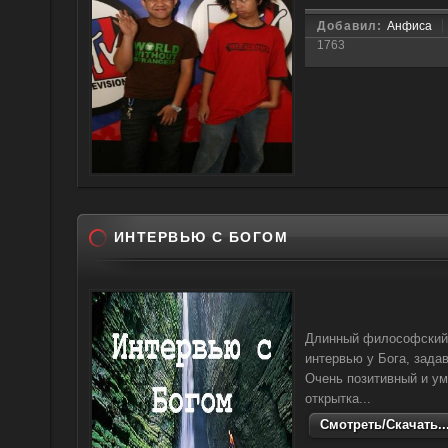
Добавил:
Анфиса
1763
ИНТЕРВЬЮ С БОГОМ
Длинный философский м
интервью у Бога, зада
Очень позитивный и у
открытка...
Смотреть/Скачать..