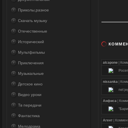
Приколы,разное
Скачать музыку
Отечественные
Исторический
КОММЕ
Мультфильмы
Приключения
alcapone
| Ком
Pocem
Музыкальные
nissanka
| Ком
Детское кино
net je
Видео уроки
Анфиса
| Ком
Тв передачи
"Бари
Фантастика
Агент
| Комме
Мелодрама