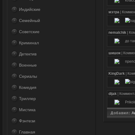
Класс
Индийские
мэтра
| Комме
Семейный
Советские
nemalchik
| Ко
до та
Криминал
шишок
| Комм
Детектив
препо
Военные
KingDark
| Ко
Сериалы
Комедия
dijak
| Коммен
Триллер
Priko
Мистика
Добавил:
А
Фэнтези
Главная