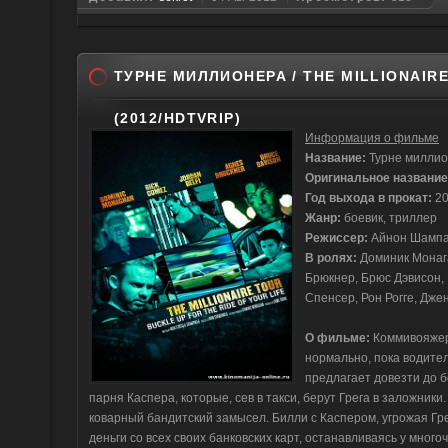
ТУРНЕ МИЛЛИОНЕРА / THE MILLIONAIR
(2012/HDTVRIP)
Информация о фильме
Название:
Турне милли
Оригинальное названи
Год выхода в прокат:
2
Жанр:
боевик, триллер
Режиссер:
Айнон Шампа
В ролях:
Доминик Монага
Брюкнер, Брюс Дэвисон,
Спенсер, Рон Рогге, Дж
О фильме:
Коммивояжер 
нормально, пока водител
предлагает довезти до 
парня Каспера, которые, сев в такси, берут Грега в заложники
коварный бандитский замысел. Билли с Каспером, угрожая Гре
деньги со всех своих банковских карт, останавливаясь у мног