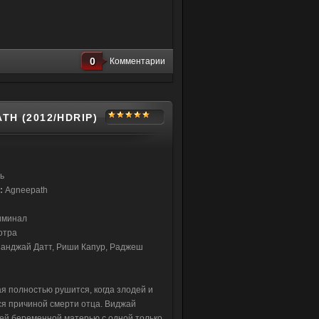
0
Комментарии
H (2012/HDRIP)
ь
:
Agneepath
риминал
отра
анджай Датт, Риши Капур, Раджеш
 полностью рушится, когда злодей и
ся причиной смерти отца. Виджай
оей беременной матерью с одной только