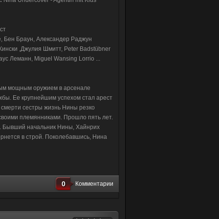
:
Nina Undercover - Agentin mit Kids
ст
 Бен Браун, Александер Раджун
ински ,Джулия Шмитт, Peter Badstübner
ус Леманн, Miguel Wansing Lorrio ...
ым мощным оружием в арсенале
жбы. Ее крупнейшим успехом стал арест
 смерти сестры жизнь Нины резко
 своими племянниками. Прошло пять лет.
ь. Бывший начальник Нины, Хайнрих
вернется в строй. Поколебавшись, Нина
0
Комментарии