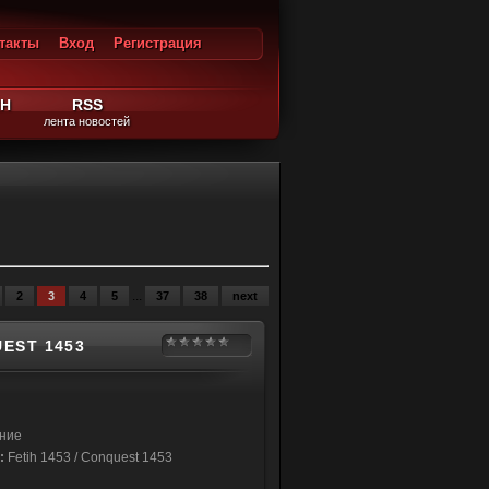
такты
Вход
Регистрация
ход
ЙН
RSS
лента новостей
...
2
3
4
5
37
38
next
UEST 1453
ние
:
Fetih 1453 / Conquest 1453