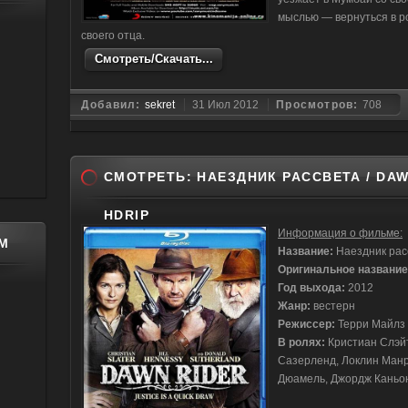
мыслью — вернуться в р
своего отца.
Смотреть/Скачать...
Добавил:
sekret
31 Июл 2012
Просмотров:
708
СМОТРЕТЬ: НАЕЗДНИК РАССВЕТА / DAWN
HDRIP
Информация о фильме:
М
Название:
Наездник рас
Оригинальное название
Год выхода:
2012
Жанр:
вестерн
Режиссер:
Терри Майлз
В ролях:
Кристиан Слэйт
Сазерленд, Локлин Манро
Дюамель, Джордж Каньон