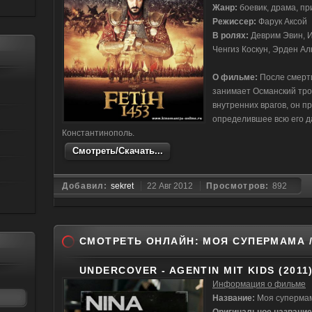
Жанр:
боевик, драма, п
Режиссер:
Фарук Аксой
В ролях:
Деврим Эвин, И
Ченгиз Коскун, Эрден Ал
О фильме:
После смерти
занимает Османский тро
внутренних врагов, он 
определившее всю его д
Константинополь.
Смотреть/Скачать...
Добавил:
sekret
22 Авг 2012
Просмотров:
892
СМОТРЕТЬ ОНЛАЙН: МОЯ СУПЕРМАМА /
UNDERCOVER - AGENTIN MIT KIDS (2011
Информация о фильме
Название:
Моя суперма