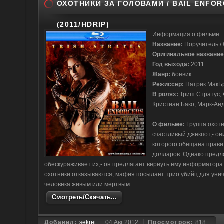
ОХОТНИКИ ЗА ГОЛОВАМИ / BAIL ENFO
(2011/HDRIP)
Информация о фильме:
Название:
Поручитель / 
Оригинальное название
Год выхода:
2011
Жанр:
боевик
Режиссер:
Патрик МакБ
В ролях:
Триш Стратус, 
Кристиан Бако, Марк-Ан
О фильме:
Группа охотн
счастливый джекпот,- он
которого обещана прави
долларов. Однако пред
обескураживает их,- он предлагает вернуть ему информатора 
охотники отказываются, мафия посылает трио убийц для уни
человека живым или мертвым.
Смотреть/Скачать...
Добавил:
sekret
04 Авг 2012
Просмотров:
818