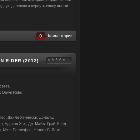
одную деревню и вернуть славу имени
0
Комментарии
 RIDER (2012)
света
:
Dawn Rider
ер, Джилл Хеннесси, Дональд
, Адриан Хью, Дж. Майкл Грэй, Клод
, Мэтт Беллефло, Кеннет В. Янко