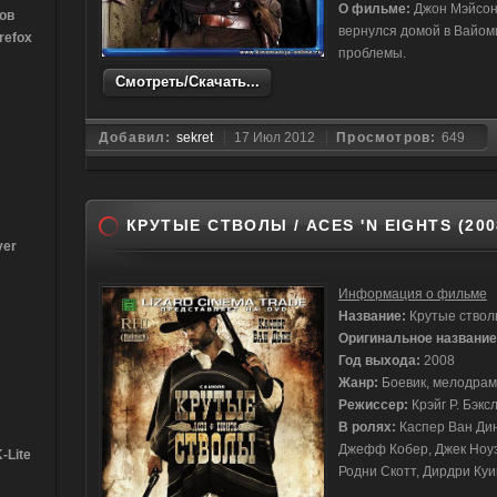
О фильме:
Джон Мэйсон 
ов
вернулся домой в Вайом
refox
проблемы.
Смотреть/Скачать...
Добавил:
sekret
17 Июл 2012
Просмотров:
649
КРУТЫЕ СТВОЛЫ / ACES 'N EIGHTS (200
yer
Информация о фильме
Название:
Крутые ство
Оригинальное названи
Год выхода:
2008
Жанр:
Боевик, мелодрам
Режиссер:
Крэйг Р. Бэкс
В ролях:
Каспер Ван Дин
Джефф Кобер, Джек Ноуз
-Lite
Родни Скотт, Дирдри Ку