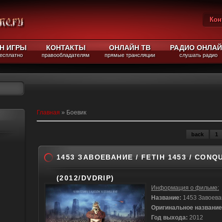
Кон
Вы
Н ИГРЫ
КОНТАКТЫ
ОНЛАЙН ТВ
РАДИО ОНЛА
бесплатно
правообладателям
прямые трансляции
слушать радио
Главная
»
Боевик
back
1
1453 ЗАВОЕВАНИЕ / FETIH 1453 / CONQ
(2012/DVDRIP)
Информация о фильме:
Название:
1453 Завоева
Оригинальное название
Год выхода:
2012