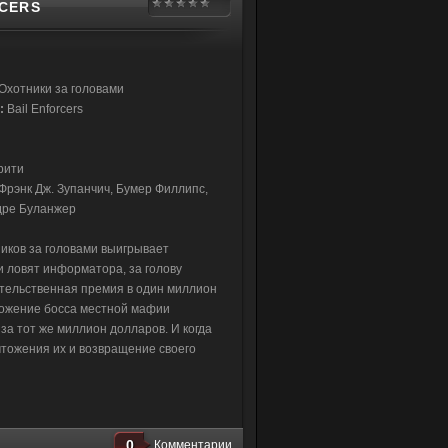
RCERS
Охотники за головами
:
Bail Enforcers
рити
Фрэнк Дж. Зупанчич, Бумер Филлипс,
дре Буланжер
иков за головами выигрывает
и ловят информатора, за голову
тельственная премия в один миллион
ложение босса местной мафии
за тот же миллион долларов. И когда
чтожения их и возвращение своего
0
Комментарии