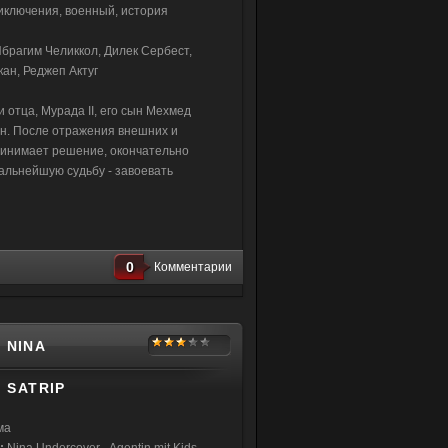
риключения, военный, история
брагим Челиккол, Дилек Сербест,
кан, Реджеп Актуг
 отца, Мурада II, его сын Мехмед
н. После отражения внешних и
принимает решение, окончательно
альнейшую судьбу - завоевать
0
Комментарии
 NINA
) SATRIP
ма