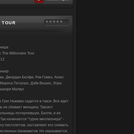
E TOUR
онера
е:
The Millionaire Tour
012
ньер
н, Джордан Белфи, Рик Гомез, Агнес
 Мариса Петроро, Дэйв Вешио, Лора
еньюэри Малкус
Грег Ньюман садится в такси. Все идет
ь не сбивает женщину. Таксист
больницы потерпевшую, Билли, и ее
. Так начинается "турне миллионера" -
гу пистолетом, заставляют его снимать
очисленных банкоматов. Но оказывается,