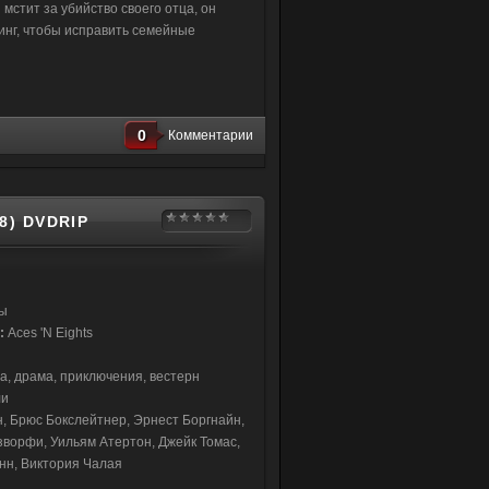
мстит за убийство своего отца, он
инг, чтобы исправить семейные
0
Комментарии
8) DVDRIP
лы
е:
Aces 'N Eights
а, драма, приключения, вестерн
ли
, Брюс Бокслейтнер, Эрнест Боргнайн,
ворфи, Уильям Атертон, Джейк Томас,
инн, Виктория Чалая