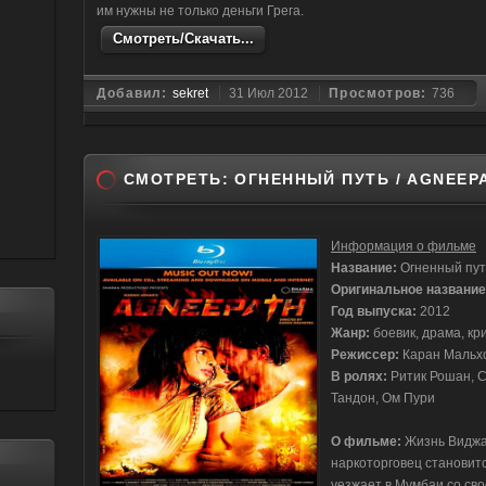
им нужны не только деньги Грега.
Смотреть/Скачать...
Добавил:
sekret
31 Июл 2012
Просмотров:
736
СМОТРЕТЬ: ОГНЕННЫЙ ПУТЬ / AGNEEPAT
Информация о фильме
Название:
Огненный пут
Оригинальное название
Год выпуска:
2012
Жанр:
боевик, драма, к
Режиссер:
Каран Мальх
В ролях:
Ритик Рошан, С
Тандон, Ом Пури
О фильме:
Жизнь Виджая
наркоторговец становит
уезжает в Мумбаи со св