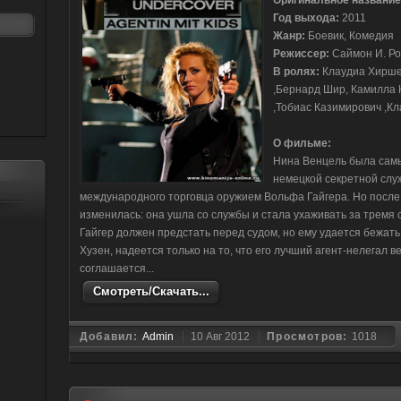
Оригинальное название
Год выхода:
2011
Жанр:
Боевик, Комедия
Режиссер:
Саймон И. Ро
В ролях:
Клаудиа Хирше,
,Бернард Шир, Камилла К
,Тобиас Казимирович ,Кла
О фильме:
Нина Венцель была сам
немецкой секретной слу
международного торговца оружием Вольфа Гайгера. Но после
изменилась: она ушла со службы и стала ухаживать за тремя
Гайгер должен предстать перед судом, но ему удается бежат
Хузен, надеется только на то, что его лучший агент-нелегал 
соглашается...
Смотреть/Скачать...
Добавил:
Admin
10 Авг 2012
Просмотров:
1018