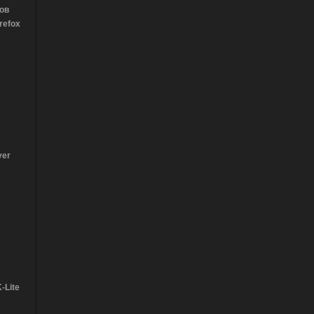
ов
refox
yer
-Lite