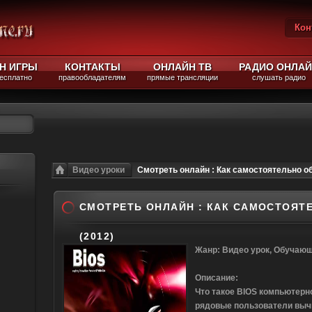
Кон
Вы
Н ИГРЫ
КОНТАКТЫ
ОНЛАЙН ТВ
РАДИО ОНЛА
бесплатно
правообладателям
прямые трансляции
слушать радио
Видео уроки
Смотреть онлайн : Как самостоятельно об
СМОТРЕТЬ ОНЛАЙН : КАК САМОСТОЯТ
(2012)
Жанр: Видео урок, Обучаю
Описание:
Что такое
BIOS
компьютерно
рядовые пользователи выч