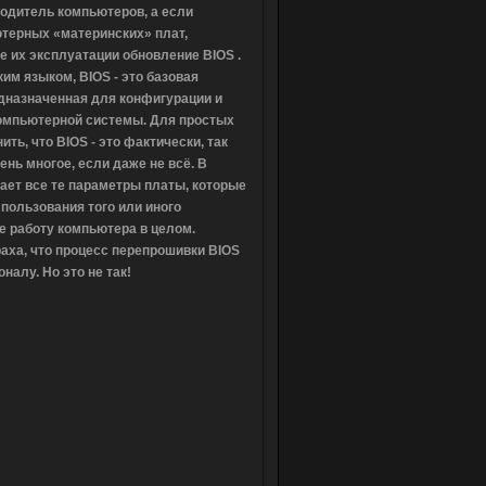
одитель компьютеров, а если
терных «материнских» плат,
е их эксплуатации обновление BIOS .
им языком, BIOS - это базовая
дназначенная для конфигурации и
компьютерной системы. Для простых
ить, что
BIOS
- это фактически, так
ень многое, если даже не всё. В
ает все те параметры платы, которые
пользования того или иного
е работу компьютера в целом.
раха, что процесс
перепрошивки BIOS
налу. Но это не так!