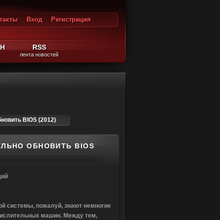
такты
Вход
Регистрация
ход
ЙН
RSS
лента новостей
новить BIOS (2012)
ЕЛЬНО ОБНОВИТЬ BIOS
щий
й системы, пожалуй, знают немногие
ислительных машин. Между тем,