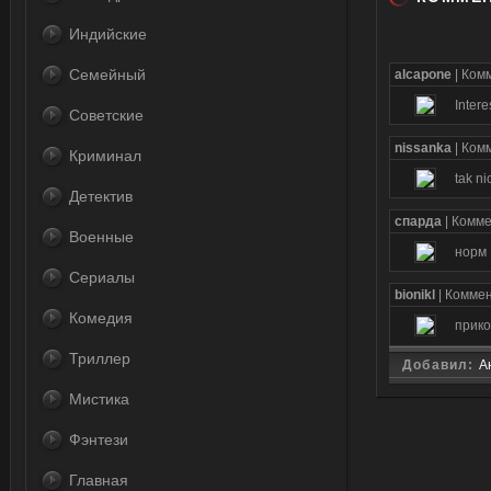
Индийские
Семейный
alcapone
| Ком
Intere
Советские
nissanka
| Ком
Криминал
tak ni
Детектив
спарда
| Комм
Военные
норм
Сериалы
bionikl
| Комме
Комедия
прик
Триллер
Добавил:
А
Мистика
Фэнтези
Главная