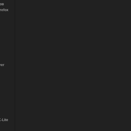
ов
refox
yer
-Lite