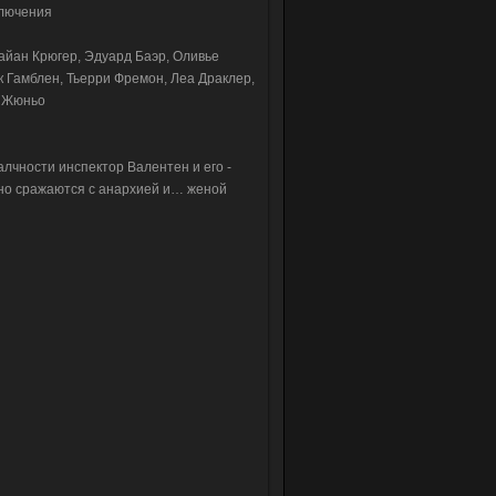
ключения
айан Крюгер, Эдуард Баэр, Оливье
 Гамблен, Тьерри Фремон, Леа Драклер,
р Жюньо
алчности инспектор Валентен и его -
тно сражаются с анархией и… женой