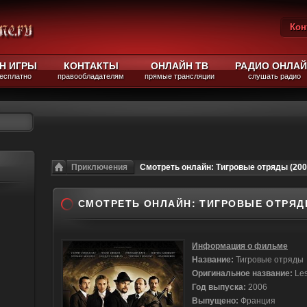
Кон
Вы
Н ИГРЫ
КОНТАКТЫ
ОНЛАЙН ТВ
РАДИО ОНЛА
бесплатно
правообладателям
прямые трансляции
слушать радио
Приключения
Смотреть онлайн: Тигровые отряды (200
СМОТРЕТЬ ОНЛАЙН: ТИГРОВЫЕ ОТРЯДЫ
Информация о фильме
Название:
Тигровые отряды
Оригинальное название:
Les
Год выпуска:
2006
Выпущено:
Франция