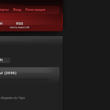
такты
Вход
Регистрация
ход
ЙН
RSS
лента новостей
6)
 (2006)
 Brigades du Tigre