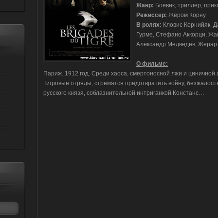
Жанр:
Боевик, триллер, при
Режиссер:
Жером Корну
В ролях:
Кловис Корнийяк, Д
Гурме, Стефано Аккорци, Жак
Александр Медведев, Жера
О фильме:
Париж. 1912 год. Среди хаоса, смертоносной лжи и циничной 
Тигровые отряды, стремятся предотвратить войну, безжалос
русского князя, соблазнительной интриганкой Констанс…