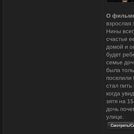
О фильме
взрослая 
Нины всег
счастье е
домой и о
будет реб
семье доч
была толь
поселили 
стал пить
когда уви
зятя на 15
дочь поче
улице.
Смотреть/Ск