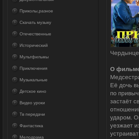
Приколы,разное
Скачать музыку
Отечественные
Исторический
Чердынцев
Мультфильмы
Приключения
О фильме
Медсестра
Музыкальные
Её дочь в
Детское кино
по привыч
застаёт с
Видео уроки
отношений
Тв передачи
ударом. О
уезжает и
Фантастика
устраиват
Мелодрама