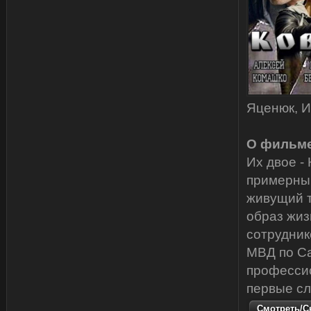
Яценюк, 
О фильме
Их двое -
примерный
живущий т
образ жиз
сотрудник
МВД по Са
профессио
первые сл
Смотреть/Ск