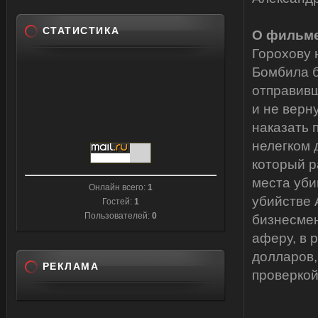
СТАТИСТИКА
О фильме
Горохову 
Бомбила б
отправивш
и не верн
наказать 
нелегком 
который р
места уби
Онлайн всего:
1
убийстве 
Гостей:
1
Пользователей:
0
бизнесме
аферу, в 
долларов,
РЕКЛАМА
проверкой