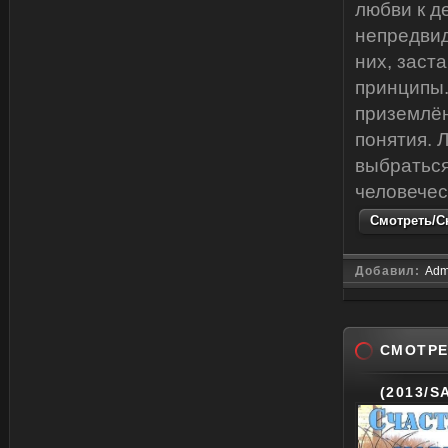
любви к д
непредвид
них, заст
принципы.
приземлён
понятия. 
выбраться
человечес
Смотреть/Ск
Добавил:
Adm
СМОТРЕ
(2013/S