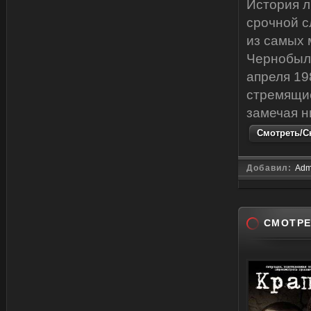
История л
срочной с
из самых 
Чернобыль
апреля 19
стремящие
замечая ни
Смотреть/Ск
Добавил:
Adm
СМОТРЕ