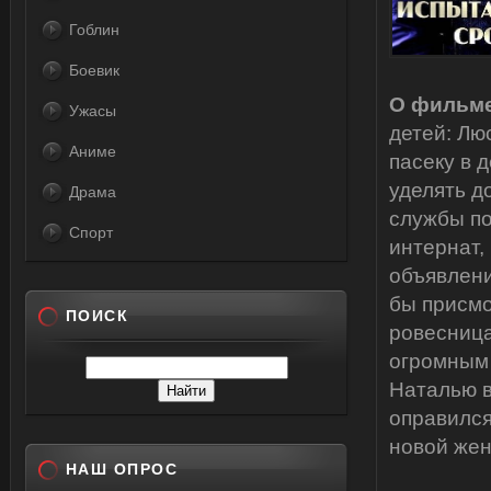
Гоблин
Боевик
О фильме
Ужасы
детей: Лю
Аниме
пасеку в 
уделять д
Драма
службы по
Спорт
интернат,
объявлени
бы присмо
ПОИСК
ровесница
огромным 
Наталью в
оправился
новой жен
НАШ ОПРОС