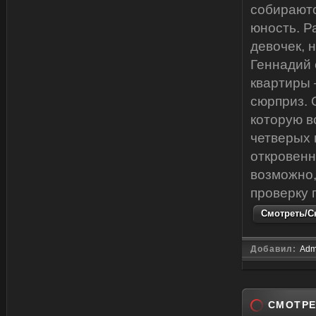
собираютс
юность. Р
девочек, 
Геннадий 
квартиры 
сюрприз. 
которую в
четверых 
откровенна
возможно,
проверку 
Смотреть/Ск
Добавил:
Adm
СМОТРЕ