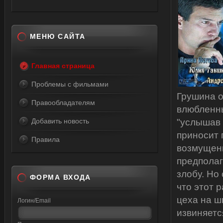
МЕНЮ САЙТА
Главная страница
Проблемы с фильмами
Грушина о
Правообладателям
влюбленны
Добавить новость
"услышав 
приносит 
Правила
возмущенн
предполаг
злобу. Но
ФОРМА ВХОДА
что этот 
цеха на ш
Логин/Email
извиняетс