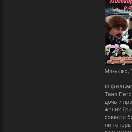
Мякушко, 
О фильме
Таня Петр
дочь и пр
жених Гри
совести б
ли теперь