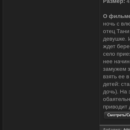
Размер:
4
О фильме
ночь с вл
отец Тани
девушке. 
ждет бере
село прие
нее начин
замужем з
взять ее 
детей: ст
дочь). На 
обаятельн
приводит 
Смотреть/Ск
Добавил:
Adm