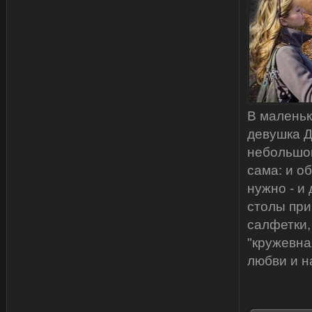
В маленьк
девушка Д
небольшом
сама: и о
нужно - и
столы при
салфетки,
"кружевна
любви и н